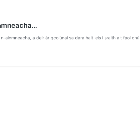
ainmneacha…
-ainmneacha, a deir ár gcolúnaí sa dara halt leis i sraith alt faoi c