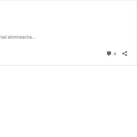
húrsaí ainmneacha…
Comment
4