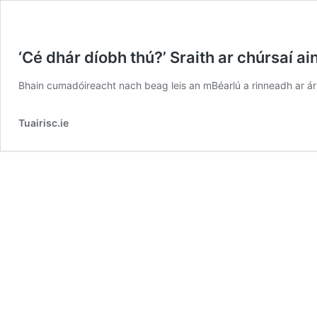
‘Cé dhár díobh thú?’ Sraith ar chúrsaí 
Bhain cumadóireacht nach beag leis an mBéarlú a rinneadh ar ár n
Tuairisc.ie