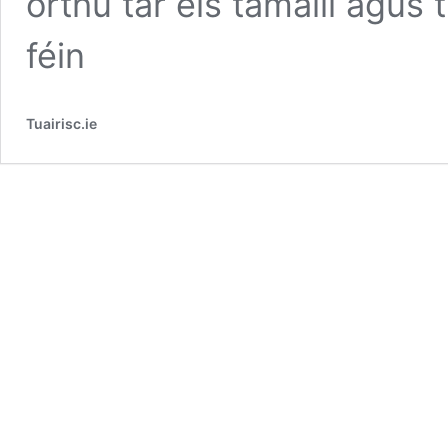
orthu tar éis tamaill agus
féin
Tuairisc.ie