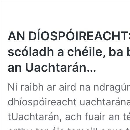
AN DÍOSPÓIREACHT: 
scóladh a chéile, ba 
an Uachtarán…
Ní raibh ar aird na ndrag
dhíospóireacht uachtarán
tUachtarán, ach fuair an té