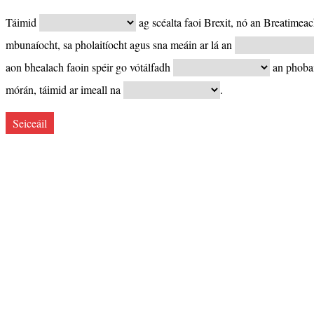
Táimid
ag scéalta faoi Brexit, nó an Breatimeac
mbunaíocht, sa pholaitíocht agus sna meáin ar lá an
aon bhealach faoin spéir go vótálfadh
an phobai
mórán, táimid ar imeall na
.
Seiceáil