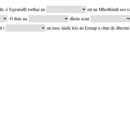
ht, ó fógraíodh torthaí an
mí an Mheithimh seo c
. Ó thús na
dhein sciar
l i
an nasc láidir leis an Eoraip a chur de dhroim