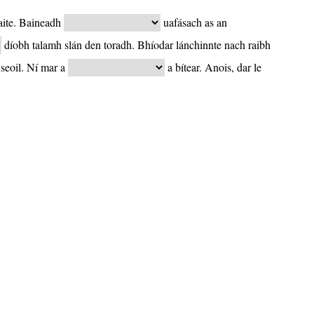
aite. Baineadh
uafásach as an
díobh talamh slán den toradh. Bhíodar lánchinnte nach raibh
 seoil. Ní mar a
a bítear. Anois, dar le